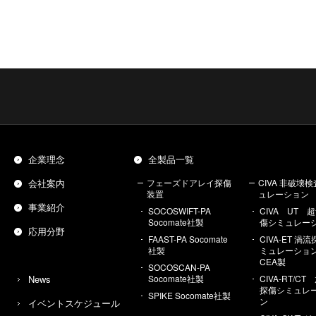
企業理念
全製品一覧
会社案内
フェーズドアレイ探傷
CIVA 非破壊
装置
ュレーション
事業紹介
SOCOSWIFT-PA
CIVA UT 
Socomate社製
傷シミュレー
応用分野
FAAST-PA Socomate
CIVA-ET 渦
社製
ミュレーシ
CEA製
SOCOSCAN-PA
News
Socomate社製
CIVA-RT/C
探傷シミュレ
SPIKE Socomate社製
ン
イベントスケジュール