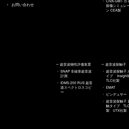
CIVA-GWT 
お問い合わせ
探傷シミュレ
ン CEA製
超音波物性評価装置
超音波探触子
SNAP 非線形超音波
超音波探触子 
計測
イプ Insig
TLC社製
IDMS-200 RUS 超音
波スペクトロスコピ
EMAT
ー
ピンデュサー
超音波探触子 
触タイプ TL
製 UTX社製