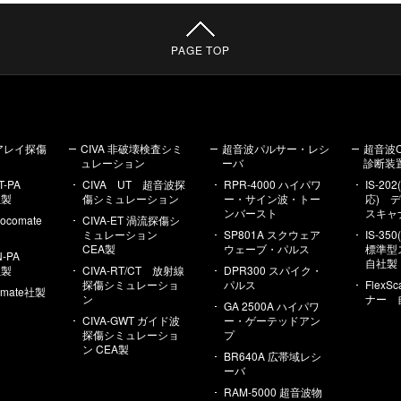
PAGE TOP
アレイ探傷
CIVA 非破壊検査シミ
超音波パルサー・レシ
超音波
ュレーション
ーバ
診断装
T-PA
CIVA UT 超音波探
RPR-4000 ハイパワ
IS-20
社製
傷シミュレーション
ー・サイン波・トー
応) 
ンバースト
スキャ
Socomate
CIVA-ET 渦流探傷シ
ミュレーション
SP801A スクウェア
IS-35
CEA製
ウェーブ・パルス
標準
-PA
自社製
社製
CIVA-RT/CT 放射線
DPR300 スパイク・
探傷シミュレーショ
パルス
Flex
omate社製
ン
ナー 
GA 2500A ハイパワ
CIVA-GWT ガイド波
ー・ゲーテッドアン
探傷シミュレーショ
プ
ン CEA製
BR640A 広帯域レシ
ーバ
RAM‐5000 超音波物