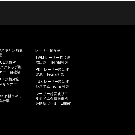
Cスキャン画像
レーザー超音波
置
TWM レーザー超音波
2(CE規格対
検出器 Tecnar社製
デスクトップ型
PDL レーザー超音波
ナー 自社製
光源 Tecnar社製
0(CE規格対応)
LUS レーザー超音波
型スキャナー
システム Tecnar社製
レーザー超音波リア
Scan 多軸スキャ
ルタイム金属微細構
自社製
造解析ツール Lumet