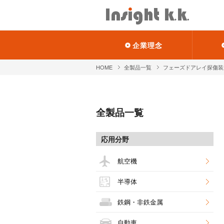
企業理念
HOME
全製品一覧
フェーズドアレイ探傷装
全製品一覧
応用分野
航空機
半導体
鉄鋼・非鉄金属
自動車