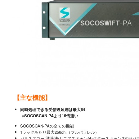
【主な機能】
同時処理できる受信遅延則は最大
64
※SOCOSCAN-PA
より
16
倍速い
SOCOSCAN-PAの全ての機能
1ラックあたり最大256ch.（フルパラレル）
パルスエコー/透過法/リニアスキャン/セクタースキャン/DDF/