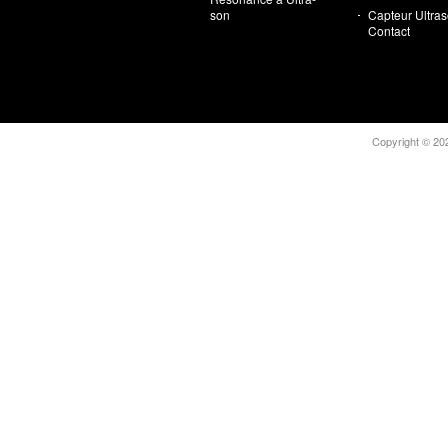
son
Cap­teur Ultra­
Contact
Copy­right © 202