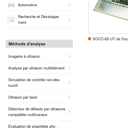
Auto­mo­tive
Recherche et Déve­lop­pe­
ment
SOCO-8S-UT de Soc
Méthode d'ana­lyse
Ima­ge­rie à ultra­son
Ana­lyse par ultra­son mul­ti­élé­ment
Simu­la­tion de contrôle non-des­
truc­tif
Ultra­son par laser
Détec­teur de défauts par ultra­sons
com­pa­tible mul­ti­ca­naux
Eva­lua­tion de pro­prié­tés phy­