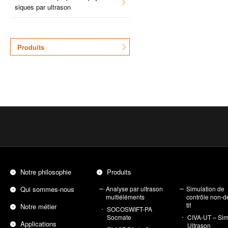
siques par ultra­son
Pro­duits
Notre phi­lo­so­phie
Pro­duits
Qui sommes-nous
Ana­lyse par ultra­son
Simu­la­tion de
mul­ti­élé­ments
contrôle non-de
tif
Notre métier
SOCOS­WIFT-PA
Soc­mate
CIVA-UT – Simu
Appli­ca­tions
Ultra­son