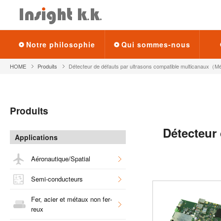
Notre phi­lo­so­phie
Qui sommes-nous
HOME
Pro­duits
Détec­teur de défauts par ultra­sons com­pa­tible mul­ti­ca­naux（M
Pro­duits
Détec­teur 
Appli­ca­tions
Aéro­nau­tique/Spa­tial
Semi-conduc­teurs
Fer, acier et métaux non fer­
reux