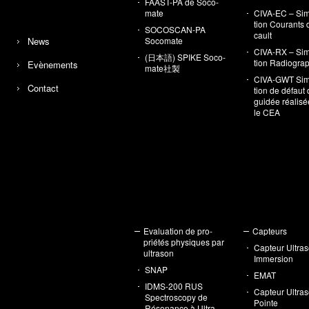
FAAST-PA de Soco­
mate
CIVA-EC – Sim
tion Cou­rants
SOCOS­CAN-PA
cault
News
Soco­mate
CIVA-RX – Sim
(日本語) SPIKE Soco­
tion Radio­gra­
Evè­ne­ments
mate社製
CIVA-GWT Simu
Contact
tion de défaut
gui­dée réa­li­s
le CEA
Eva­lua­tion de pro­
Cap­teurs
prié­tés phy­siques par
Cap­teur Ultra­
ultra­son
Immer­sion
SNAP
EMAT
IDMS-200 RUS
Cap­teur Ultra­
Spec­tro­scopy de
Pointe
Réso­nance à Ultra­