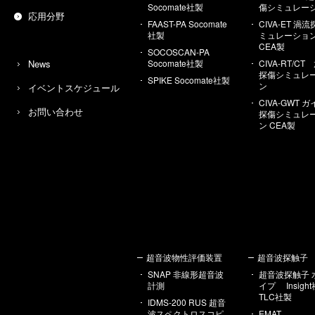
Socomate社製
傷シミュレー
応用分野
FAAST-PA Socomate
CIVA-ET 渦
社製
ミュレーシ
CEA製
SOCOSCAN-PA
News
Socomate社製
CIVA-RT/C
探傷シミュレ
SPIKE Socomate社製
ン
イベントスケジュール
CIVA-GWT 
お問い合わせ
探傷シミュレ
ン CEA製
超音波物性評価装置
超音波探触子
SNAP 非線形超音波
超音波探触子 
計測
イプ Insig
TLC社製
IDMS-200 RUS 超音
波スペクトロスコピ
EMAT