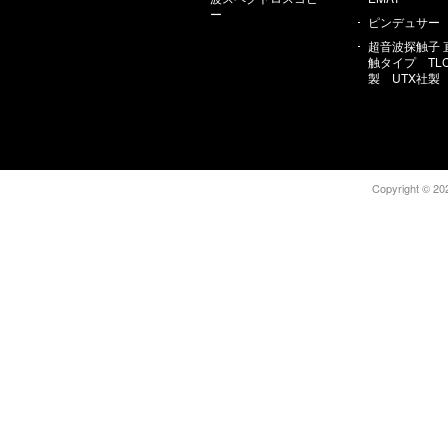
ー
ピンデュサー
超音波探触子 
触タイプ TL
製 UTX社製
Copyright © 202