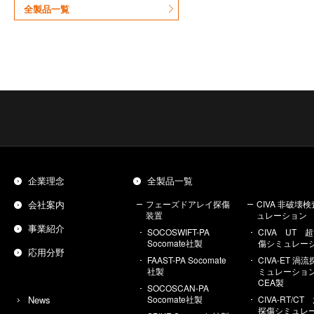
全製品一覧
企業理念
全製品一覧
会社案内
フェーズドアレイ探傷
CIVA 非破壊
装置
ュレーション
事業紹介
SOCOSWIFT-PA
CIVA UT 
Socomate社製
傷シミュレー
応用分野
FAAST-PA Socomate
CIVA-ET 渦
社製
ミュレーシ
CEA製
SOCOSCAN-PA
News
Socomate社製
CIVA-RT/C
探傷シミュレ