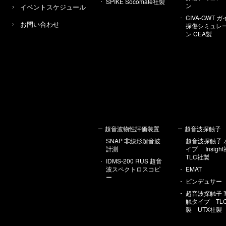
SPIKE Socomate社製
ン
イベントスケジュール
CIVA-GWT 
お問い合わせ
探傷シミュレ
ン CEA製
超音波物性評価装置
超音波探触子
SNAP 非線形超音波
超音波探触子 
計測
イプ Insig
TLC社製
IDMS-200 RUS 超音
波スペクトロスコピ
EMAT
ー
ピンデュサー
超音波探触子 
触タイプ TL
製 UTX社製