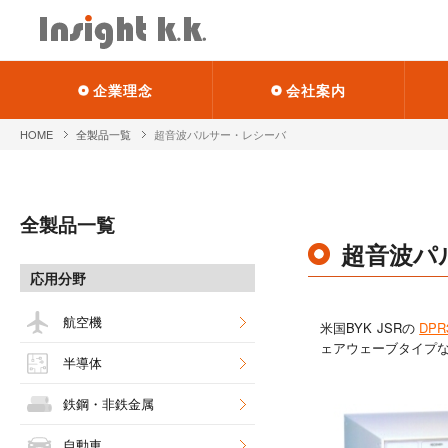
企業理念
会社案内
HOME
全製品一覧
超音波パルサー・レシーバ
全製品一覧
超音波パ
応用分野
航空機
米国BYK JSRの
DPR
ェアウェーブタイプな
半導体
鉄鋼・非鉄金属
自動車