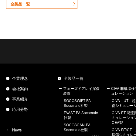
全製品一覧
企業理念
全製品一覧
会社案内
フェーズドアレイ探傷
CIVA 非破壊
装置
ュレーション
事業紹介
SOCOSWIFT-PA
CIVA UT 
Socomate社製
傷シミュレー
応用分野
FAAST-PA Socomate
CIVA-ET 渦
社製
ミュレーシ
CEA製
SOCOSCAN-PA
News
Socomate社製
CIVA-RT/C
探傷シミュレ