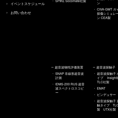
SPIKE Socomate社製
ン
イベントスケジュール
CIVA-GWT 
お問い合わせ
探傷シミュレ
ン CEA製
超音波物性評価装置
超音波探触子
SNAP 非線形超音波
超音波探触子 
計測
イプ Insig
TLC社製
IDMS-200 RUS 超音
波スペクトロスコピ
EMAT
ー
ピンデュサー
超音波探触子 
触タイプ TL
製 UTX社製