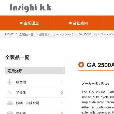
企業理念
会社案内
HOME
全製品一覧
超音波パルサー・レシーバ
GA 2500A ハイパワー・
全製品一覧
GA 25
応用分野
航空機
メーカー名：Ritec
The GA 2500A Gated
半導体
limited duty cycle i
amplitude radio frequ
鉄鋼・非鉄金属
either a continuou
externally generated 
自動車