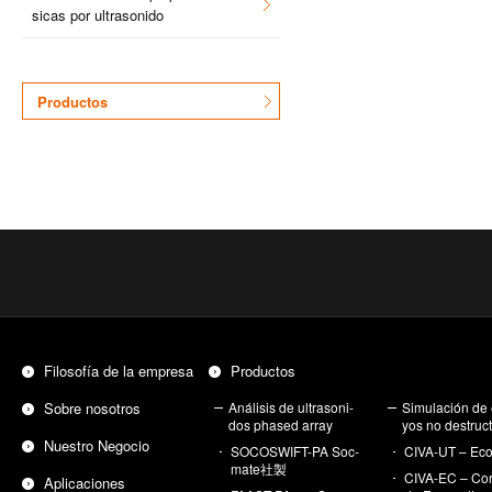
si­cas por ul­tra­so­ni­do
Pro­duc­tos
Fi­lo­so­fía de la em­pre­sa
Pro­duc­tos
Sobre no­so­tros
Aná­li­sis de ul­tra­so­ni­
Si­mu­la­ción de
dos pha­sed array
yos no des­truc­t
Nues­tro Ne­go­cio
SO­COS­WIFT-PA Soc­
CI­VA-UT – Eco­
ma­te社製
CI­VA-EC – Co­r
Apli­ca­cio­nes