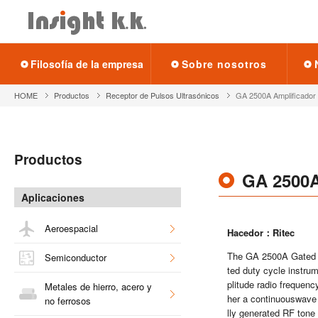
Fi­lo­so­fía de la em­pre­sa
Sobre no­so­tros
HOME
Pro­duc­tos
Re­cep­tor de Pul­sos Ul­tra­só­ni­cos
GA 2500A Am­pli­fi­ca­dor
Pro­duc­tos
GA 2500A 
Apli­ca­cio­nes
Ae­ro­es­pa­cial
Ha­ce­dor：Ritec
The GA 2500A Gated RF 
Se­mi­con­duc­tor
ted duty cycle ins­tru­
pli­tu­de radio fre­quen
Me­ta­les de hie­rro, acero y
her a con­ti­nuous­wa­v
no fe­rro­sos
lly ge­ne­ra­ted RF tone