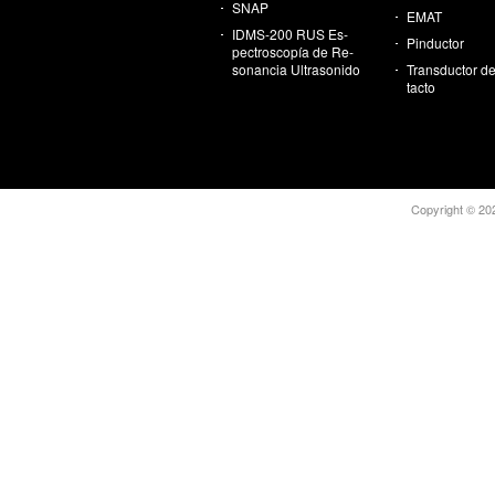
SNAP
EMAT
IDMS-200 RUS Es­
Pin­duc­tor
pec­tros­co­pía de Re­
so­nan­cia Ul­tra­so­ni­do
Trans­duc­tor d
tac­to
Copy­right © 2026