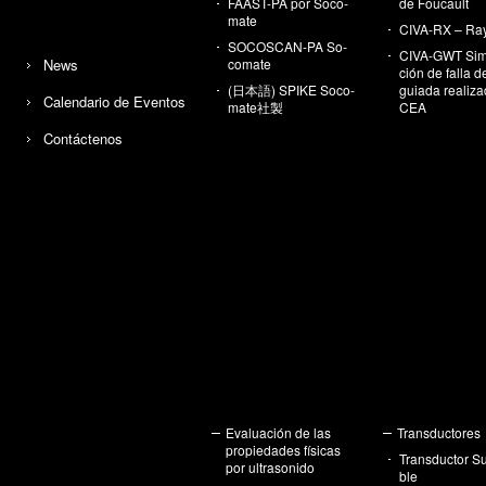
FAAST-PA por So­co­
de Fou­cault
ma­te
CI­VA-RX – Ra
SO­COS­CAN-PA So­
CI­VA-GWT Si­m
News
co­ma­te
ción de falla 
(日本語) SPIKE So­co­
guia­da rea­li­z
Ca­len­da­rio de Even­tos
ma­te社製
CEA
Con­tác­te­nos
Eva­lua­ción de las
Trans­duc­to­res
pro­pie­da­des fí­si­cas
Trans­duc­tor Su
por ul­tra­so­ni­do
ble