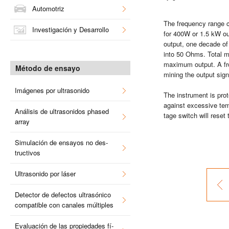
Au­to­mo­triz
The fre­quency range co
In­ves­ti­ga­ción y Desa­rro­llo
for 400W or 1.5 kW out
out­put, one de­ca­de o
into 50 Ohms. Total ma­
ma­xi­mum out­put. A fro
Mé­to­do de en­sa­yo
mi­ning the out­put sig­n
Imá­ge­nes por ul­tra­so­ni­do
The ins­tru­ment is pro­t
against ex­ces­si­ve tem­
Aná­li­sis de ul­tra­so­ni­dos pha­sed
ta­ge switch will reset t
array
Si­mu­la­ción de en­sa­yos no des­
truc­ti­vos
Ul­tra­so­ni­do por láser
De­tec­tor de de­fec­tos ul­tra­só­ni­co
com­pa­ti­ble con ca­na­les múl­ti­ples
Eva­lua­ción de las pro­pie­da­des fí­