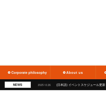
Cor­po­rate phi­los­o­phy
About us
NEWS
(日本語) イベントスケジュール更新
2025.12.26