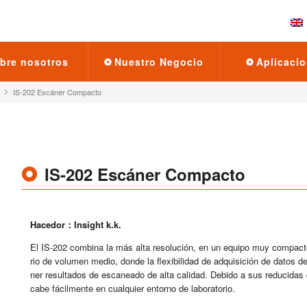
bre no­so­tros
Nues­tro Ne­go­cio
Apli­ca­cio
IS-202 Es­cá­ner Com­pac­to
IS-202 Es­cá­ner Com­pac­to
Ha­ce­dor：In­sight k.k.
El IS-202 com­bi­na la más alta re­so­lu­ción, en un equi­po muy com­pac­to.
rio de vo­lu­men medio, donde la fle­xi­bi­li­dad de ad­qui­si­ción de datos de
ner re­sul­ta­dos de es­ca­nea­do de alta ca­li­dad. De­bi­do a sus re­du­ci­das 
cabe fá­cil­men­te en cual­quier en­torno de la­bo­ra­to­rio.