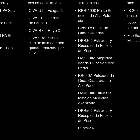
array
yos no des­truc­ti­vos
Ul­tra­só­ni­cos
ni­do
T-PA Soc­
CI­VA-UT – Eco­gra­fía
RPR-4000 Pulso Se­
IS-202 
noi­dal de Alta Po­ten­
pac­to
CI­VA-EC – Co­rrien­te
cia
r So­co­
de Fou­cault
IS-350 
SP801A Pulso de
tán­dar
CI­VA-RX – Rayo X
Onda Cua­dra­da
-PA So­
FlexS­c
CI­VA-GWT Si­mu­la­
DPR300 Pul­sa­dor y
Múl­ti­p
ción de falla de onda
Re­cep­tor de Pul­sos
E So­co­
guia­da rea­li­za­da por
de Pico
CEA
GA 2500A Am­pli­fi­ca­
dor de Pul­sos de Alto
Poder
BR640A Pul­sa­dor de
Onda Cua­dra­da de
Alto Poder
RA­M5000 Ritec Sis­
te­ma de Me­di­ción
Avan­za­do
DPR500 Pul­sa­dor y
Re­cep­tor de Pul­sos
de Pico
Pu­re­View