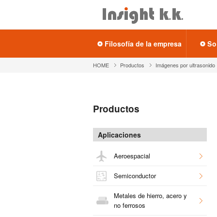
Fi­lo­so­fía de la em­pre­sa
So
HOME
Pro­duc­tos
Imá­ge­nes por ul­tra­so­ni­do
Pro­duc­tos
Apli­ca­cio­nes
Ae­ro­es­pa­cial
Se­mi­con­duc­tor
Me­ta­les de hie­rro, acero y
no fe­rro­sos