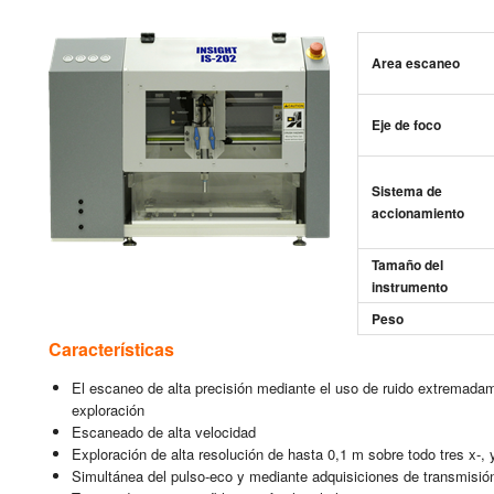
Area es­ca­neo
Eje de foco
Sis­te­ma de
ac­cio­na­mien­to
Ta­ma­ño del
ins­tru­men­to
Peso
Ca­rac­te­rís­ti­cas
El es­ca­neo de alta pre­ci­sión me­dian­te el uso de ruido ex­tre­ma­da
ex­plo­ra­ción
Es­ca­nea­do de alta ve­lo­ci­dad
Ex­plo­ra­ción de alta re­so­lu­ción de hasta 0,1 m sobre todo tres x-, 
Si­mul­tá­nea del pul­so-eco y me­dian­te ad­qui­si­cio­nes de trans­mi­sión