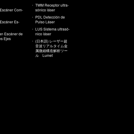
TWM Re­cep­tor ul­tra­
Es­cá­ner Com­
só­ni­co láser
PDL De­tec­ción de
Es­cá­ner Es­
Pulso Láser
LUS Sis­te­ma ul­tra­só­
an Es­cá­ner de
ni­co láser
les Ejes
(日本語) レーザー超
音波リアルタイム金
属微細構造解析ツー
ル Lumet