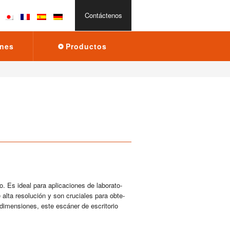
Con­tác­te­nos
­nes
Pro­duc­tos
 Es ideal para apli­ca­cio­nes de la­bo­ra­to­
 alta re­so­lu­ción y son cru­cia­les para ob­te­
di­men­sio­nes, este es­cá­ner de es­cri­to­rio