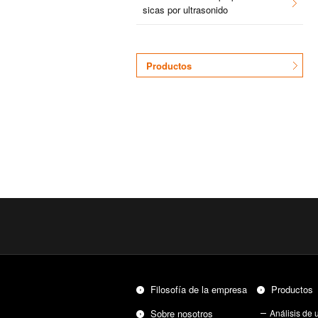
si­cas por ul­tra­so­ni­do
Pro­duc­tos
Fi­lo­so­fía de la em­pre­sa
Pro­duc­tos
Sobre no­so­tros
Aná­li­sis de ul