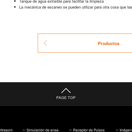
Tan­que de agua ex­tra­íble para fa­ci­li­tar la lim­pie­za
La me­cá­ni­ca de es­ca­neo se pue­den uti­li­zar para otra cosa que la
Pro­duc­tos
PAGE TOP
­tra­so­ni­
Si­mu­la­ción de en­sa­
Re­cep­tor de Pul­sos
Imá­ge­n