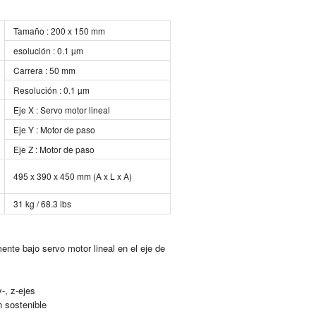
Ta­ma­ño : 200 x 150 mm
eso­lu­ción : 0.1 µm
Ca­rre­ra : 50 mm
Re­so­lu­ción : 0.1 µm
Eje X : Servo motor li­neal
Eje Y : Motor de paso
Eje Z : Motor de paso
495 x 390 x 450 mm (A x L x A)
31 kg / 68.3 lbs
­men­te bajo servo motor li­neal en el eje de
y-, z-ejes
 sos­te­ni­ble