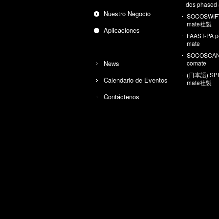
dos pha­sed 
Nues­tro Ne­go­cio
SO­COS­WIF
ma­te社製
Apli­ca­cio­nes
FAAST-PA po
ma­te
SO­COS­CAN
News
co­ma­te
(日本語) SPIK
Ca­len­da­rio de Even­tos
ma­te社製
Con­tác­te­nos