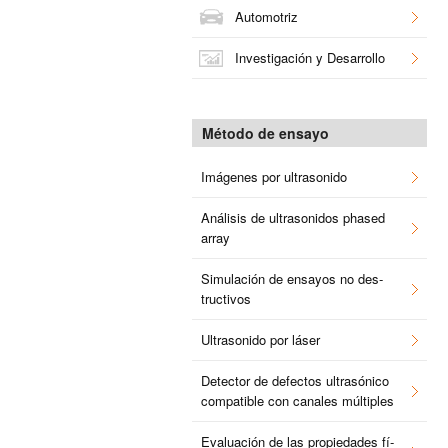
Au­to­mo­triz
In­ves­ti­ga­ción y Desa­rro­llo
Mé­to­do de en­sa­yo
Imá­ge­nes por ul­tra­so­ni­do
Aná­li­sis de ul­tra­so­ni­dos pha­sed
array
Si­mu­la­ción de en­sa­yos no des­
truc­ti­vos
Ul­tra­so­ni­do por láser
De­tec­tor de de­fec­tos ul­tra­só­ni­co
com­pa­ti­ble con ca­na­les múl­ti­ples
Eva­lua­ción de las pro­pie­da­des fí­