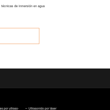
s téc­ni­cas de in­mer­sión en agua
es por ul­tra­so­
Ul­tra­so­ni­do por láser